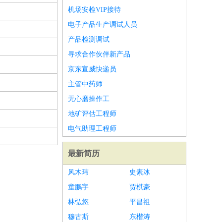
机场安检VIP接待
电子产品生产调试人员
产品检测调试
寻求合作伙伴新产品
京东宣威快递员
主管中药师
无心磨操作工
地矿评估工程师
电气助理工程师
最新简历
风木玮
史素冰
童鹏宇
贾棋豪
林弘悠
平昌祖
穆古斯
东楷涛