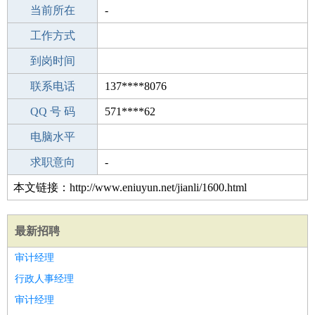
所学专业
当前所在
-
-
工作经验
工作方式
27
驾 照
到岗时间
A照
期望月薪
联系电话
137****8076
手机号码
QQ 号 码
137****8076
571****62
微信号码
电脑水平
137****8076
外语水平
求职意向
-
本文链接：http://www.eniuyun.net/jianli/1600.html
最新招聘
审计经理
行政人事经理
审计经理