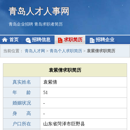
青岛人才人事网
青岛企业招聘
青岛求职者简历
首页
招聘信息
求职简历
招聘企业
当前位置：
青岛人才网
>
青岛个人求职简历
>
袁紫倩求职简历
袁紫倩求职简历
真实姓名
袁紫倩
性 别
年 龄
女
51
出生年月
婚姻状况
1975-06-26
-
学 历
身 高
本科
-
毕业学校
户口所在
本科
山东省菏泽市巨野县