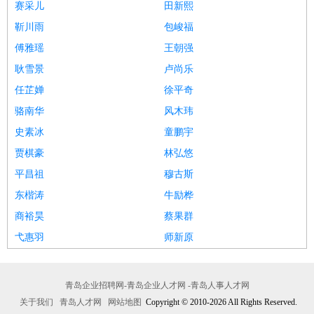
赛采儿
田新熙
靳川雨
包峻福
傅雅瑶
王朝强
耿雪景
卢尚乐
任芷婵
徐平奇
骆南华
风木玮
史素冰
童鹏宇
贾棋豪
林弘悠
平昌祖
穆古斯
东楷涛
牛励桦
商裕昊
蔡果群
弋惠羽
师新原
青岛企业招聘网-青岛企业人才网 -青岛人事人才网
关于我们
青岛人才网
网站地图
Copyright © 2010-2026 All Rights Reserved.