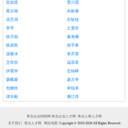
贺岚煜
贾川震
晁古锦
央彬睿
花艺润
石钦锐
李早
士雯菲
侯月韶
秦海珊
路鼎凯
侯平果
湯薇冰
辜乔晨
艾世崇
寇语君
伊霜华
念灿峰
聂蝶菱
庞古奇
包微铃
幸锐承
谭丰毅
潘江璋
青岛企业招聘网-青岛企业人才网 -青岛人事人才网
关于我们
青岛人才网
网站地图
Copyright © 2010-2026 All Rights Reserved.