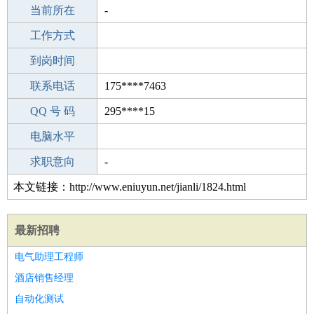
所学专业
当前所在
-
-
工作经验
工作方式
10
驾 照
到岗时间
B照
期望月薪
联系电话
175****7463
手机号码
QQ 号 码
175****7463
295****15
微信号码
电脑水平
175****7463
外语水平
求职意向
-
本文链接：http://www.eniuyun.net/jianli/1824.html
最新招聘
电气助理工程师
酒店销售经理
自动化测试