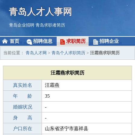
青岛人才人事网
青岛企业招聘
青岛求职者简历
首页
招聘信息
求职简历
招聘企业
当前位置：
青岛人才网
>
青岛个人求职简历
>
汪霜燕求职简历
汪霜燕求职简历
真实姓名
汪霜燕
性 别
年 龄
女
35
出生年月
婚姻状况
1991-04-16
-
学 历
身 高
高中
-
毕业学校
户口所在
宁南县高级中学
山东省济宁市嘉祥县