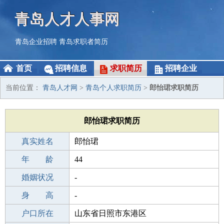
青岛人才人事网
青岛企业招聘
青岛求职者简历
首页
招聘信息
求职简历
招聘企业
当前位置：
青岛人才网
>
青岛个人求职简历
>
郎怡珺求职简历
郎怡珺求职简历
真实姓名
郎怡珺
性 别
年 龄
女
44
出生年月
婚姻状况
1982-02-10
-
学 历
身 高
中学
-
毕业学校
户口所在
中学
山东省日照市东港区