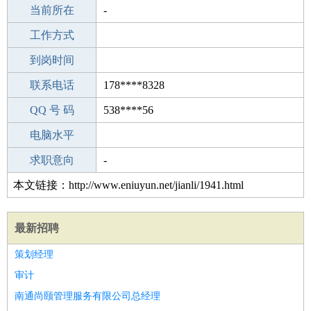
所学专业
当前所在
-
-
工作经验
工作方式
19
驾 照
到岗时间
无
期望月薪
联系电话
178****8328
手机号码
QQ 号 码
178****8328
538****56
微信号码
电脑水平
178****8328
外语水平
求职意向
-
本文链接：http://www.eniuyun.net/jianli/1941.html
最新招聘
策划经理
审计
南通尚颐管理服务有限公司总经理