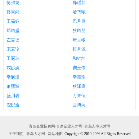
傅强龙
释瑶芸
佟果尚
哈筠曦
王茹钰
巴月良
荀幽盛
狄幽朋
左哲德
班旦峻
宋若论
钮月源
卫冠玮
和钟坤
戎妙婉
窦玉依
幸润漫
幸霞瑜
萧熙瀚
狄泽庭
盛川岩
万果恒
倪彤逸
曲博向
青岛企业招聘网-青岛企业人才网 -青岛人事人才网
关于我们
青岛人才网
网站地图
Copyright © 2010-2026 All Rights Reserved.