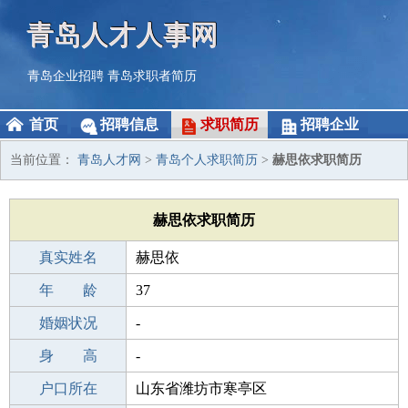
青岛人才人事网
青岛企业招聘
青岛求职者简历
首页
招聘信息
求职简历
招聘企业
当前位置：
青岛人才网
>
青岛个人求职简历
>
赫思依求职简历
赫思依求职简历
真实姓名
赫思依
性 别
年 龄
女
37
出生年月
婚姻状况
1989-07-16
-
学 历
身 高
职校/技校
-
毕业学校
户口所在
木林树人动漫培训学校
山东省潍坊市寒亭区