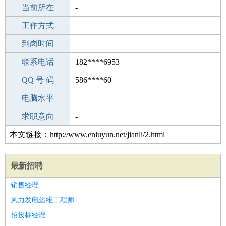
所学专业
当前所在
-
-
工作经验
工作方式
11
驾 照
到岗时间
B照
期望月薪
联系电话
182****6953
手机号码
QQ 号 码
182****6953
586****60
微信号码
电脑水平
182****6953
外语水平
求职意向
-
本文链接：http://www.eniuyun.net/jianli/2.html
最新招聘
销售经理
风力发电运维工程师
招投标经理