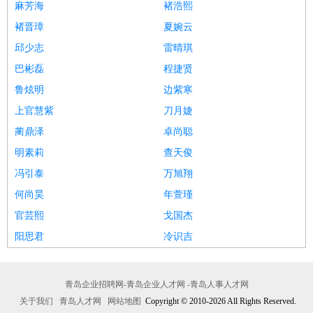
麻芳海
褚浩熙
褚晋璋
夏婉云
邱少志
雷晴琪
巴彬磊
程捷贤
鲁炫明
边紫寒
上官慧紫
刀月婕
蔺鼎泽
卓尚聪
明素莉
查天俊
冯引泰
万旭翔
何尚昊
年萱瑾
官芸熙
戈国杰
阳思君
冷识吉
青岛企业招聘网-青岛企业人才网 -青岛人事人才网
关于我们
青岛人才网
网站地图
Copyright © 2010-2026 All Rights Reserved.