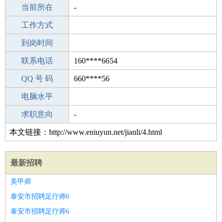
所学专业
当前所在
-
-
工作经验
工作方式
24
驾 照
到岗时间
无
期望月薪
联系电话
160****6654
手机号码
QQ 号 码
160****6654
660****56
微信号码
电脑水平
160****6654
外语水平
求职意向
-
本文链接：http://www.eniuyun.net/jianli/4.html
最新招聘
美甲师
泰安市招聘足疗师6
泰安市招聘足疗师6