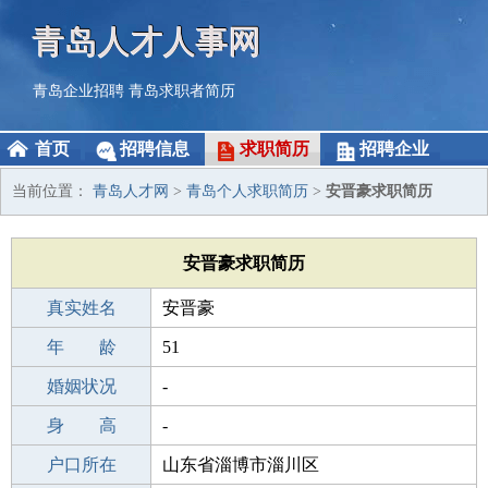
青岛人才人事网
青岛企业招聘
青岛求职者简历
首页
招聘信息
求职简历
招聘企业
当前位置：
青岛人才网
>
青岛个人求职简历
>
安晋豪求职简历
安晋豪求职简历
真实姓名
安晋豪
性 别
年 龄
男
51
出生年月
婚姻状况
1975-03-17
-
学 历
身 高
职校/技校
-
毕业学校
户口所在
广安区观阁职业中学
山东省淄博市淄川区