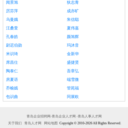
闻景旭
狄志青
厉芬萍
成亦旷
乌曼娥
朱信聪
汪桑萱
夏伟嘉
孔春皓
颜旭辉
尉迟伯勋
玛沐音
米识琦
金新华
席昌仕
盛捷贤
陶泰仁
吾章弘
房夏语
端雪微
乔榆嫣
管苑福
包识曲
同展欧
青岛企业招聘网-青岛企业人才网 -青岛人事人才网
关于我们
青岛人才网
网站地图
Copyright © 2010-2026 All Rights Reserved.