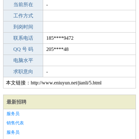
所学专业
当前所在
-
-
工作经验
工作方式
8
驾 照
到岗时间
B照
期望月薪
联系电话
185****9472
手机号码
QQ 号 码
185****9472
205****48
微信号码
电脑水平
185****9472
外语水平
求职意向
-
本文链接：http://www.eniuyun.net/jianli/5.html
最新招聘
服务员
销售代表
服务员