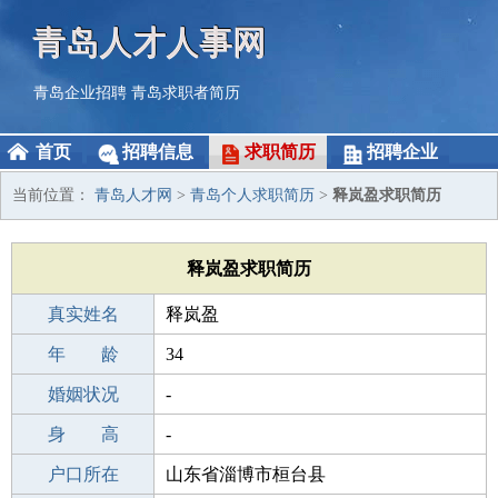
青岛人才人事网
青岛企业招聘
青岛求职者简历
首页
招聘信息
求职简历
招聘企业
当前位置：
青岛人才网
>
青岛个人求职简历
>
释岚盈求职简历
释岚盈求职简历
真实姓名
释岚盈
性 别
年 龄
女
34
出生年月
婚姻状况
1992-04-10
-
学 历
身 高
成人教育
-
毕业学校
户口所在
重庆国立职业学校
山东省淄博市桓台县