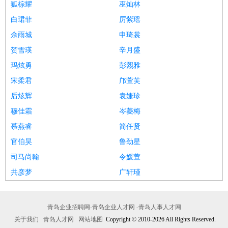
狐棕耀
巫灿林
白珺菲
厉紫瑶
佘雨城
申琦裳
贺雪瑛
辛月盛
玛炫勇
彭熙雅
宋柔君
邝萱芙
后炫辉
袁婕珍
穆佳霜
岑菱梅
慕燕睿
简任贤
官伯昊
鲁劲星
司马尚翰
令媛萱
共彦梦
广轩瑾
青岛企业招聘网-青岛企业人才网 -青岛人事人才网
关于我们
青岛人才网
网站地图
Copyright © 2010-2026 All Rights Reserved.