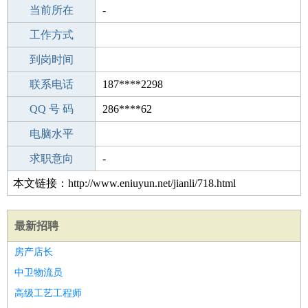
所学专业
当前所在
-
-
工作经验
工作方式
15
驾 照
到岗时间
无
期望月薪
联系电话
187****2298
手机号码
QQ 号 码
187****2298
286****62
微信号码
电脑水平
187****2298
外语水平
求职意向
-
本文链接：http://www.eniuyun.net/jianli/718.html
最新招聘
房产店长
中卫物流员
高级工艺工程师