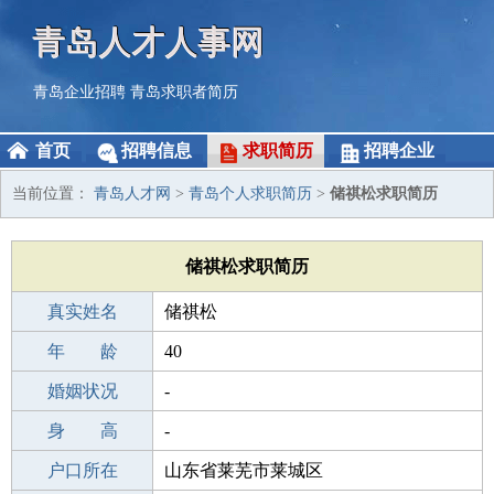
青岛人才人事网
青岛企业招聘
青岛求职者简历
首页
招聘信息
求职简历
招聘企业
当前位置：
青岛人才网
>
青岛个人求职简历
>
储祺松求职简历
储祺松求职简历
真实姓名
储祺松
性 别
年 龄
男
40
出生年月
婚姻状况
1986-11-16
-
学 历
身 高
成人教育
-
毕业学校
户口所在
山东工贸职业学院
山东省莱芜市莱城区