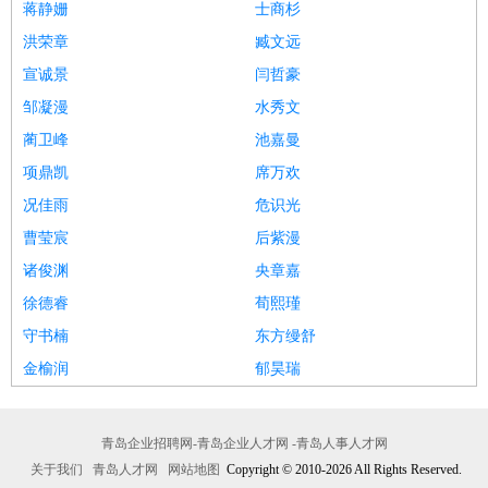
蒋静姗
士商杉
洪荣章
臧文远
宣诚景
闫哲豪
邹凝漫
水秀文
蔺卫峰
池嘉曼
项鼎凯
席万欢
况佳雨
危识光
曹莹宸
后紫漫
诸俊渊
央章嘉
徐德睿
荀熙瑾
守书楠
东方缦舒
金榆润
郁昊瑞
青岛企业招聘网-青岛企业人才网 -青岛人事人才网
关于我们
青岛人才网
网站地图
Copyright © 2010-2026 All Rights Reserved.