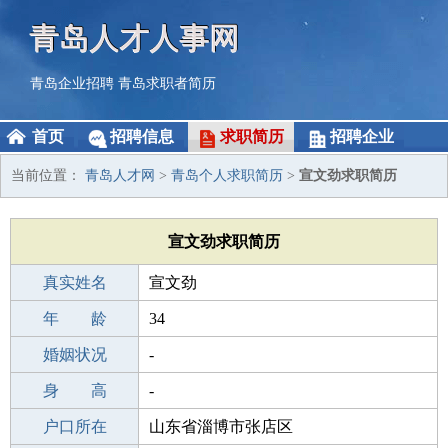
青岛人才人事网
青岛企业招聘
青岛求职者简历
首页
招聘信息
求职简历
招聘企业
当前位置：
青岛人才网
>
青岛个人求职简历
>
宣文劲求职简历
宣文劲求职简历
真实姓名
宣文劲
性 别
年 龄
男
34
出生年月
婚姻状况
1992-05-13
-
学 历
身 高
本科
-
毕业学校
户口所在
本科
山东省淄博市张店区