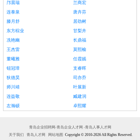
邝晨瑞
兰商宏
连泰泉
唐卉芬
滕月舒
居劲树
东方棕业
甘梨卉
冼艳幽
长鼎福
王杰雷
莫熙榆
董曦雅
任霞嫣
钮冠璋
支睿晖
狄德昊
司亦乔
师川靖
叶展新
连益敬
臧建润
左瀚硕
卓熙耀
青岛企业招聘网-青岛企业人才网 -青岛人事人才网
关于我们
青岛人才网
网站地图
Copyright © 2010-2026 All Rights Reserved.