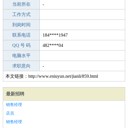
所学专业
当前所在
-
-
工作经验
工作方式
8
驾 照
到岗时间
C照
期望月薪
联系电话
184****1947
手机号码
QQ 号 码
184****1947
482****04
微信号码
电脑水平
184****1947
外语水平
求职意向
-
本文链接：http://www.eniuyun.net/jianli/859.html
最新招聘
销售经理
店员
销售经理