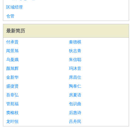
区域经理
仓管
最新简历
付承晋
秦德棋
闻景旭
狄志青
乌曼娥
朱信聪
颜旭辉
玛沐音
金新华
席昌仕
盛捷贤
陶泰仁
吾章弘
房夏语
管苑福
包识曲
窦榆枝
后惠诗
龙叶恒
吕舟民