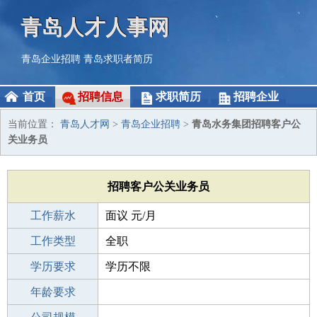
青岛人才人事网
青岛企业招聘
青岛求职者简历
首页
招聘信息
求职简历
招聘企业
当前位置：
青岛人才网
>
青岛企业招聘
>
青岛水务集团招聘客户公
关业务员
招聘客户公关业务员
工作薪水
面议 元/月
招聘人数
工作类型
2人
全职
性别要求
学历要求
-
学历不限
工作经验
年龄要求
不限