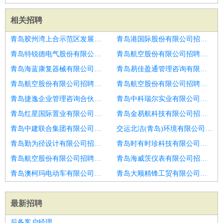
相关招聘
青岛胶州湾上合示范区发展有限公司招聘销售经理
青岛港国际股份有限公司招聘区域销售经理
青岛特锐德电气股份有限公司招聘区域销售经理
青岛航空股份有限公司招聘销售经理
青岛海蓝康复器械有限公司招聘销售经理
青岛易佳盈通管理咨询有限公司招聘电话销售经理
青岛航空股份有限公司招聘销售经理
青岛航空股份有限公司招聘海外销售经理
青岛捷逸企业管理咨询合伙企业(有限合伙)招聘销售经理
青岛中科瑞尔实业有限公司招聘高
青岛红星国际置业有限公司招聘区域销售经理汽车4S
青岛金易航科技有限公司招聘销售经理
青岛中建联合集团有限公司招聘销售经理
交运北洁(青岛)环境有限公司招聘招聘销售经理
青岛勤为径设计有限公司招聘区域销售经理
青岛时有时珍科技有限公司招聘销售经理
青岛航空股份有限公司招聘油墨销售经理
青岛海威茨仪表有限公司招聘销售经理主管
青岛澳柯玛电动车有限公司招聘酒店销售经理
青岛大顺精锋工贸有限公司招聘地区销售经理
最新招聘
后备客户经理