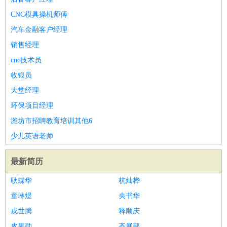
CNC模具操机师傅
汽车金融客户经理
销售经理
cnc技术员
收银员
大堂经理
环保项目经理
潍坊市招聘教育培训其他6
少儿英语老师
最新简历
耿蝶华
杭灿桦
童琳煜
央书华
戎世腾
释顺庆
皮果勋
齐展邦