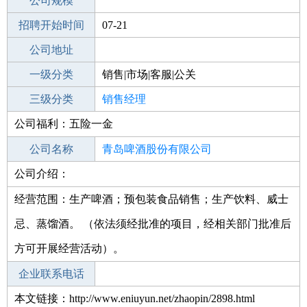
工作地点
公司规模
青岛黄岛区
招聘开始时间
公司电话
07-21
招聘结束时间
公司地址
2022-01-21
一级分类
销售|市场|客服|公关
二级分类
三级分类
销售
销售经理
公司福利：五险一金
其他行业
不限
公司名称
青岛啤酒股份有限公司
公司介绍：
公司类型
股份有限公司(台港澳与境内合资、上
市)
经营范围：生产啤酒；预包装食品销售；生产饮料、威士
忌、蒸馏酒。 （依法须经批准的项目，经相关部门批准后
方可开展经营活动）。
企业联系电话
本文链接：http://www.eniuyun.net/zhaopin/2898.html