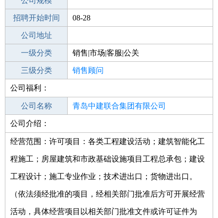
工作地点
公司规模
青岛崂山区
招聘开始时间
公司电话
08-28
招聘结束时间
公司地址
2021-10-02
一级分类
销售|市场|客服|公关
二级分类
三级分类
销售
销售顾问
公司福利：
其他行业
公司名称
青岛中建联合集团有限公司
公司介绍：
公司类型
有限责任公司(自然人投资或控股的法人
独资)
经营范围：许可项目：各类工程建设活动；建筑智能化工
程施工；房屋建筑和市政基础设施项目工程总承包；建设
工程设计；施工专业作业；技术进出口；货物进出口。
（依法须经批准的项目，经相关部门批准后方可开展经营
活动，具体经营项目以相关部门批准文件或许可证件为