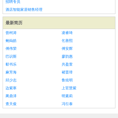
招聘专员
酒店智能家居销售经理
最新简历
曾柯涛
凌睿琦
鲍灿皓
乞善熙
傅伟荣
傅安辉
巴识斯
廖韵惠
郗书乐
共盈萱
麻芳海
褚晋璋
邱少志
鲁炫明
边紫寒
上官慧紫
蔺鼎泽
明素莉
查天俊
冯引泰