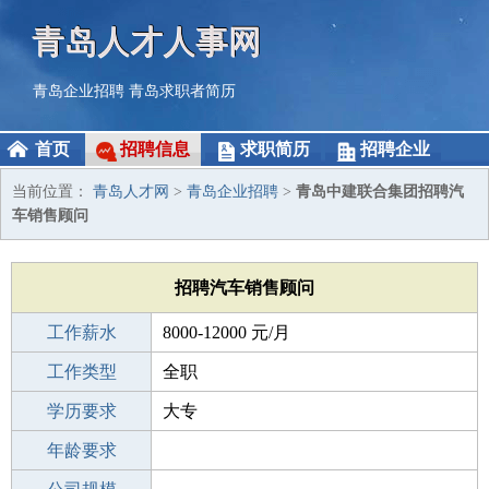
青岛人才人事网
青岛企业招聘
青岛求职者简历
首页
招聘信息
求职简历
招聘企业
当前位置：
青岛人才网
>
青岛企业招聘
>
青岛中建联合集团招聘汽
车销售顾问
招聘汽车销售顾问
工作薪水
8000-12000 元/月
招聘人数
工作类型
1人
全职
性别要求
学历要求
-
大专
工作经验
年龄要求
不限