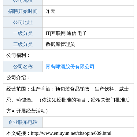
工作地点
公司规模
青岛李沧区
招聘开始时间
公司电话
昨天
招聘结束时间
公司地址
2021-10-17
一级分类
IT|互联网|通信|电子
二级分类
三级分类
IT项目
数据库管理员
公司福利：
其他行业
公司名称
青岛啤酒股份有限公司
公司介绍：
公司类型
股份有限公司(台港澳与境内合资、上
市)
经营范围：生产啤酒；预包装食品销售；生产饮料、威士
忌、蒸馏酒。 （依法须经批准的项目，经相关部门批准后
方可开展经营活动）。
企业联系电话
本文链接：http://www.eniuyun.net/zhaopin/609.html