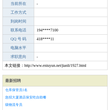
所学专业
当前所在
-
-
工作经验
工作方式
18
驾 照
到岗时间
B照
期望月薪
联系电话
194****7100
手机号码
QQ 号 码
194****7100
418****11
微信号码
电脑水平
194****7100
外语水平
求职意向
-
本文链接：http://www.eniuyun.net/jianli/1927.html
最新招聘
仓库保管员1名
急招大厦酒店保安吃自助餐
级物流专员