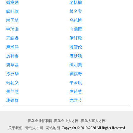
巍章勋
老恬榆
阙叶瑜
希名宝
端国靖
乌苑博
申琦淑
向幽雁
兀皓睿
伊轩毅
麻瀚洋
薄智伦
厉轩睿
湛珊颖
裘章磊
练明美
涂纹华
窦祺奇
端朝义
平金琪
焦兰芝
左茹慧
珑银群
尤君芸
青岛企业招聘网-青岛企业人才网 -青岛人事人才网
关于我们
青岛人才网
网站地图
Copyright © 2010-2026 All Rights Reserved.