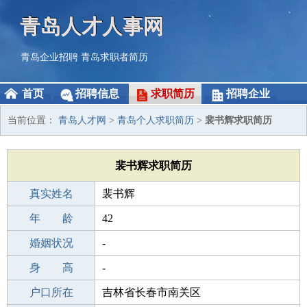
青岛人才人事网
青岛企业招聘
青岛求职者简历
首页
招聘信息
求职简历
招聘企业
当前位置：
青岛人才网
>
青岛个人求职简历
>
裴书辉求职简历
裴书辉求职简历
真实姓名
裴书辉
性 别
年 龄
男
42
出生年月
婚姻状况
1984-11-24
-
学 历
身 高
初中
-
毕业学校
户口所在
湘潭射埠镇继述桥中学
吉林省长春市南关区