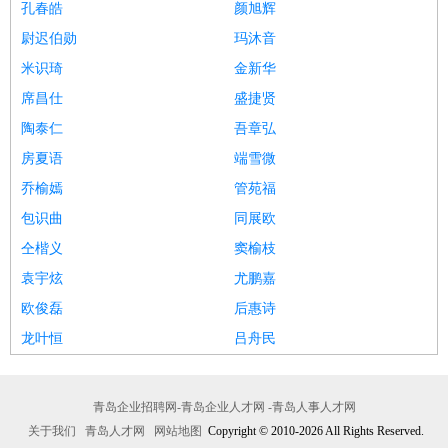
孔春皓
颜旭辉
尉迟伯勋
玛沐音
米识琦
金新华
席昌仕
盛捷贤
陶泰仁
吾章弘
房夏语
端雪微
乔榆嫣
管苑福
包识曲
同展欧
仝楷义
窦榆枝
袁宇炫
尤鹏嘉
欧俊磊
后惠诗
龙叶恒
吕舟民
青岛企业招聘网-青岛企业人才网 -青岛人事人才网
关于我们
青岛人才网
网站地图
Copyright © 2010-2026 All Rights Reserved.