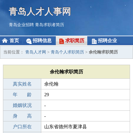
青岛人才人事网
青岛企业招聘
青岛求职者简历
首页
招聘信息
求职简历
招聘企业
当前位置：
青岛人才网
>
青岛个人求职简历
>
余伦翰求职简历
余伦翰求职简历
真实姓名
余伦翰
性 别
年 龄
男
29
出生年月
婚姻状况
1997-09-28
-
学 历
身 高
高中
-
毕业学校
户口所在
兰溪镇中学
山东省德州市夏津县