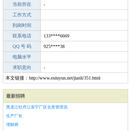
所学专业
当前所在
-
-
工作经验
工作方式
2
驾 照
到岗时间
B照
期望月薪
联系电话
133****6669
手机号码
QQ 号 码
133****6669
925****38
微信号码
电脑水平
133****6669
外语水平
求职意向
-
本文链接：http://www.eniuyun.net/jianli/351.html
最新招聘
黑龙江牡丹江东宁厂区仓库管理员
生产厂长
理财师